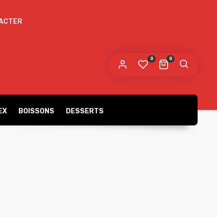
ACTER
 mot de passe sera envoyé vers votre adresse
e messagerie.
0
0
s données personnelles seront utilisées pour vous
compagner au cours de votre visite du site web, gérer
accès à votre compte, et pour d’autres raisons décrites dans
politique de confidentialité
tre
.
EX
BOISSONS
DESSERTS
S’ENREGISTRER