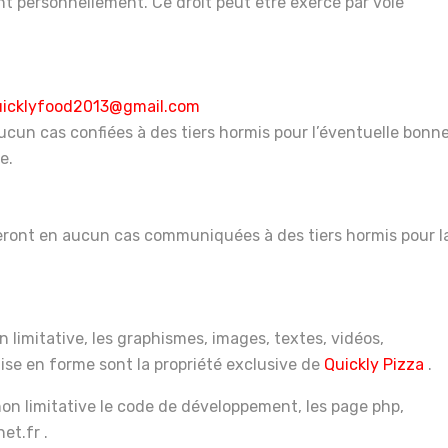
t personnellement. Ce droit peut être exercé par voie
uicklyfood2013@gmail.com
ucun cas confiées à des tiers hormis pour l’éventuelle bonn
e.
seront en aucun cas communiquées à des tiers hormis pour l
 limitative, les graphismes, images, textes, vidéos,
mise en forme sont la propriété exclusive de
Quickly
Pizza
.
on limitative le code de développement, les page php,
et.fr .