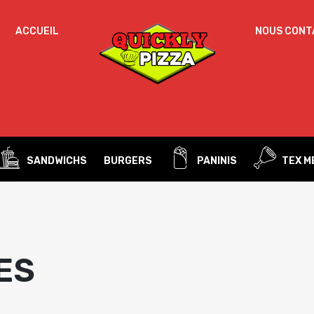
ACCUEIL
NOUS CONT
Un
MOT DE PASSE
*
d
Vo
ac
SE SOUVENIR DE MOI
l’
IDENTIFICATION
no
SANDWICHS
BURGERS
PANINIS
TEX M
Mot de passe perdu ?
ES