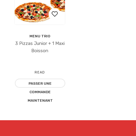
MENU TRIO
Ajouter
3 Pizzas Junior + 1 Maxi
à la
Boisson
liste
READ
d’envies
PASSER UNE
MORE
COMMANDE
MAINTENANT