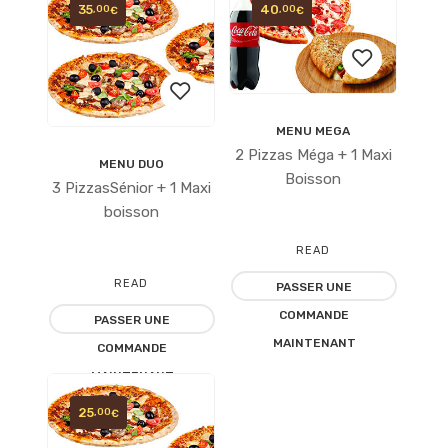
35
40
,00
,00
€
€
MENU MEGA
Ajouter
2 Pizzas Méga + 1 Maxi
MENU DUO
Ajouter
à la
Boisson
3 PizzasSénior + 1 Maxi
à la
boisson
liste
liste
READ
d’envies
READ
d’envies
PASSER UNE
MORE
COMMANDE
PASSER UNE
MORE
MAINTENANT
COMMANDE
MAINTENANT
25
,00
€