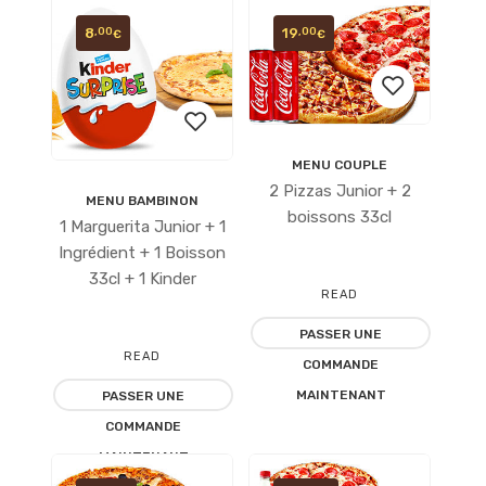
8
19
,00
,00
€
€
MENU COUPLE
Ajouter
2 Pizzas Junior + 2
MENU BAMBINON
Ajouter
à la
boissons 33cl
1 Marguerita Junior + 1
à la
Ingrédient + 1 Boisson
liste
33cl + 1 Kinder
liste
READ
d’envies
d’envies
PASSER UNE
MORE
READ
COMMANDE
MAINTENANT
PASSER UNE
MORE
COMMANDE
MAINTENANT