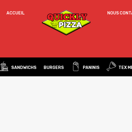
ACCUEIL
NOUS CONT
Un
MOT DE PASSE
*
d
Vo
ac
SE SOUVENIR DE MOI
l’
IDENTIFICATION
no
SANDWICHS
BURGERS
PANINIS
TEX M
Mot de passe perdu ?