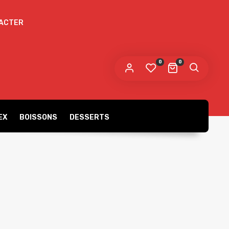
ACTER
 mot de passe sera envoyé vers votre adresse
e messagerie.
0
0
s données personnelles seront utilisées pour vous
compagner au cours de votre visite du site web, gérer
accès à votre compte, et pour d’autres raisons décrites dans
politique de confidentialité
tre
.
EX
BOISSONS
DESSERTS
S’ENREGISTRER