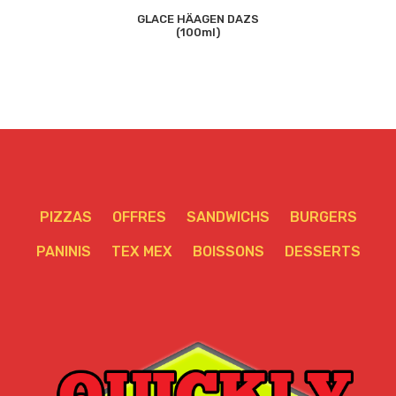
GLACE HÄAGEN DAZS
(100ml)
PIZZAS
OFFRES
SANDWICHS
BURGERS
PANINIS
TEX MEX
BOISSONS
DESSERTS