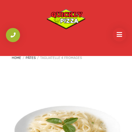
HOME
/
PÂTES
/
TAGLIATELLE 4 FROMAGES