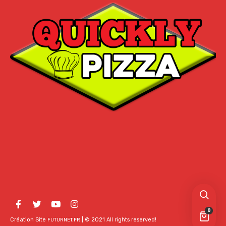
0
Création Site
| © 2021 All rights reserved!
FUTURNET.FR