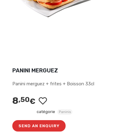
PANINI MERGUEZ
Panini merguez + frites + Boisson 33cl
8
,50
€
catégorie
Paninis
SEND AN ENQUIRY