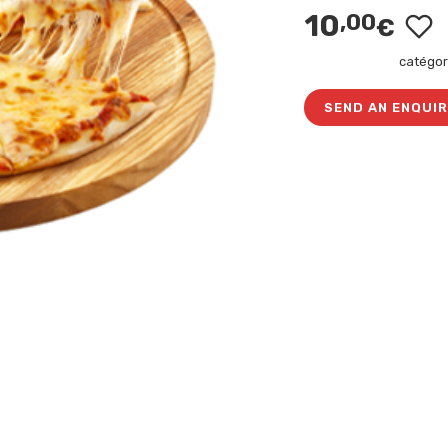
10
,00
€
catégor
SEND AN ENQUI