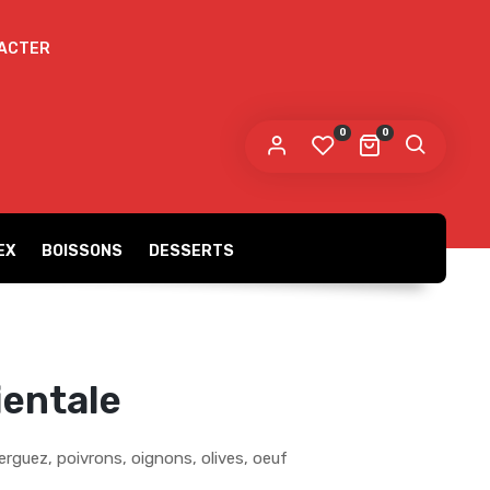
ACTER
 mot de passe sera envoyé vers votre adresse
e messagerie.
0
0
s données personnelles seront utilisées pour vous
compagner au cours de votre visite du site web, gérer
accès à votre compte, et pour d’autres raisons décrites dans
politique de confidentialité
tre
.
EX
BOISSONS
DESSERTS
S’ENREGISTRER
ientale
guez, poivrons, oignons, olives, oeuf