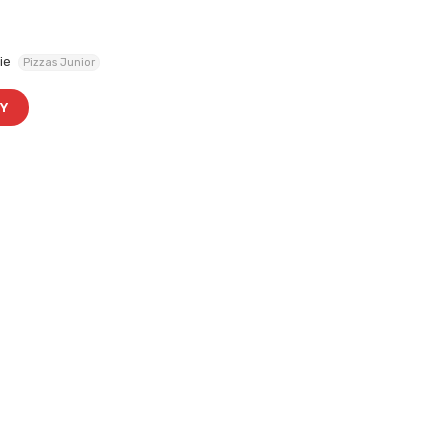
ie
Pizzas Junior
RY