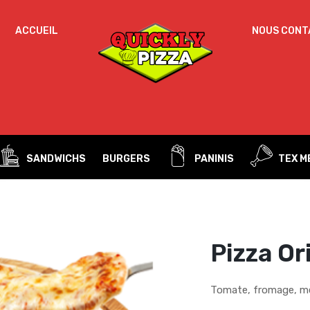
ACCUEIL
NOUS CONT
Un
MOT DE PASSE
*
d
Vo
ac
SE SOUVENIR DE MOI
l’
IDENTIFICATION
no
SANDWICHS
BURGERS
PANINIS
TEX M
Mot de passe perdu ?
Pizza Or
Tomate, fromage, mer